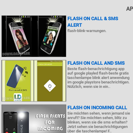
AP
FLASH ON CALL & SMS
ALERT
flash-blink-warnungen.
FLASH ON CALL AND SMS
Beste flash-benachrichtigung app
auf google playled flash-beste gratis
taschenlampe blink alert anwendung
im google playstore benachrichtigen.
Nützlich, wenn sie in ein..
FLASH ON INCOMING CALL
Sie möchten sehen, wenn jemand sie
anruft? Sie möchten sehen, blitz zu
blinken, wenn sie die sms erhalten?
Jetzt sehen sie benachrichtigungen
über die taschenlampe! F..