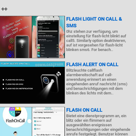
 ++
FLASH LIGHT ON CALL &
SMS
0hz stehen zur verfügung, um
einstellung für flash-licht blinkt auf
call5. Similarly option deaktivieren,
auf ist vorgesehen für flash-licht
blinken sms6. For benach..
FLASH ALERT ON CALL
Blitzleuchte callflash
alarmbereitschaft auf call-
anwendung erinnert an einen
eingehenden anruf nachricht (sms)
und benachrichtigungen mit dem
blinken des lichts mit dem..
FLASH ON CALL
Bietet eine dienstprogramm an, ein
blitz oder ein flimmern auf
ausgewählten ereignissen
benachrichtigungen oder eingehende
anrufe festgelegt. Benutzer können