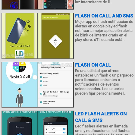
luz intermitente de ll..
FLASH ON CALL AND SMS
Mejor app de flash notificación de
alertas en google playled flash
notificar a mejor aplicación alerta
de blink de linterna gratis en el
play store. úTil cuando está..
FLASH ON CALL
Es una utilidad que ofrece
establecer un flash o un parpadeo
para llamadas entrantes o
notificaciones de eventos
seleccionados. Los usuarios
pueden fijar personalmente l..
LED FLASH ALERTS ON
CALL & SMS
Led flashes alertas en llamada
sms y notificaciones led flashes