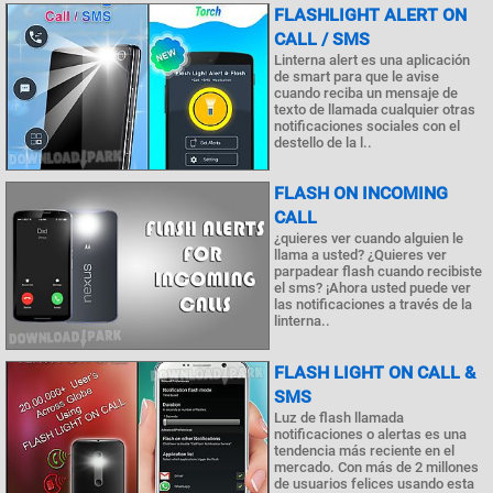
FLASHLIGHT ALERT ON
CALL / SMS
Linterna alert es una aplicación
de smart para que le avise
cuando reciba un mensaje de
texto de llamada cualquier otras
notificaciones sociales con el
destello de la l..
FLASH ON INCOMING
CALL
¿quieres ver cuando alguien le
llama a usted? ¿Quieres ver
parpadear flash cuando recibiste
el sms? ¡Ahora usted puede ver
las notificaciones a través de la
linterna..
FLASH LIGHT ON CALL &
SMS
Luz de flash llamada
notificaciones o alertas es una
tendencia más reciente en el
mercado. Con más de 2 millones
de usuarios felices usando esta