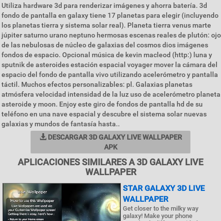
Utiliza hardware 3d para renderizar imágenes y ahorra batería. 3d
fondo de pantalla en galaxy tiene 17 planetas para elegir (incluyendo
los planetas tierra y sistema solar real). Planeta tierra venus marte
júpiter saturno urano neptuno hermosas escenas reales de plutón: ojo
de las nebulosas de núcleo de galaxias del cosmos dios imágenes
fondos de espacio. Opcional música de kevin macleod (http:) luna y
sputnik de asteroides estación espacial voyager mover la cámara del
espacio del fondo de pantalla vivo utilizando acelerómetro y pantalla
táctil. Muchos efectos personalizables: pl. Galaxias planetas
atmósfera velocidad intensidad de la luz uso de acelerómetro planeta
asteroide y moon. Enjoy este giro de fondos de pantalla hd de su
teléfono en una nave espacial y descubre el sistema solar nuevas
galaxias y mundos de fantasía hasta..
DESCARGAR 3D GALAXY LIVE WALLPAPER
APK
APLICACIONES SIMILARES A 3D GALAXY LIVE
WALLPAPER
STAR GALAXY 3D LIVE
WALLPAPER
Get closer to the milky way
galaxy! Make your phone