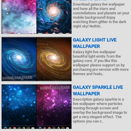
Download galaxy live wallpaper
and have all the stars and
constellations and planets on your
mobile background! Enjoy
watching them glitter in the dark
night sky! Nothin..
GALAXY LIGHT LIVE
WALLPAPER
Galaxy light live wallpaper
beautiful light emits from the
galaxy core. If you like this
wallpaper please support us by
purchasing pro version with more
themes and featu..
GALAXY SPARKLE LIVE
WALLPAPER
Description galaxy sparkle is a
live wallpaper where particles
moving through screen and
overlay the background image to
get a very elegant effect. The
options you can c..