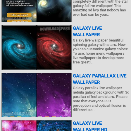
completely different with the star
galaxy 3d live wallpaper! This
amazing 3d lwp that nobody has
ever had can be your..
GALAXY LIVE
WALLPAPER
Galaxy live wallpaper beautiful
spinning galaxy with stars. Now
you can customize galaxy colors!
To use: home menu wallpapers
live wallpapersto develop more
free great l..
GALAXY PARALLAX LIVE
WALLPAPER
Galaxy parallax live wallpaper
nebula galaxy background with 3d
parallax effect and stars. Please
note that everyone 39 s
perception and optical illusion is
different so..
GALAXY LIVE
WALLPAPER HD