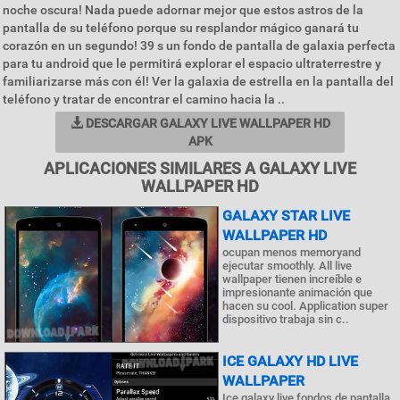
noche oscura! Nada puede adornar mejor que estos astros de la
pantalla de su teléfono porque su resplandor mágico ganará tu
corazón en un segundo! 39 s un fondo de pantalla de galaxia perfecta
para tu android que le permitirá explorar el espacio ultraterrestre y
familiarizarse más con él! Ver la galaxia de estrella en la pantalla del
teléfono y tratar de encontrar el camino hacia la ..
DESCARGAR GALAXY LIVE WALLPAPER HD
APK
APLICACIONES SIMILARES A GALAXY LIVE
WALLPAPER HD
GALAXY STAR LIVE
WALLPAPER HD
ocupan menos memoryand
ejecutar smoothly. All live
wallpaper tienen increíble e
impresionante animación que
hacen su cool. Application super
dispositivo trabaja sin c..
ICE GALAXY HD LIVE
WALLPAPER
Ice galaxy live fondos de pantalla