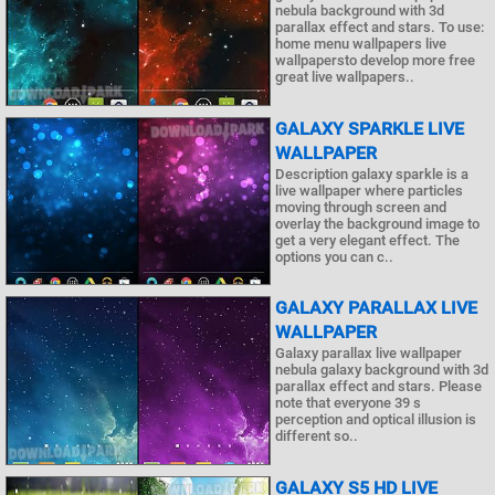
nebula background with 3d
parallax effect and stars. To use:
home menu wallpapers live
wallpapersto develop more free
great live wallpapers..
GALAXY SPARKLE LIVE
WALLPAPER
Description galaxy sparkle is a
live wallpaper where particles
moving through screen and
overlay the background image to
get a very elegant effect. The
options you can c..
GALAXY PARALLAX LIVE
WALLPAPER
Galaxy parallax live wallpaper
nebula galaxy background with 3d
parallax effect and stars. Please
note that everyone 39 s
perception and optical illusion is
different so..
GALAXY S5 HD LIVE