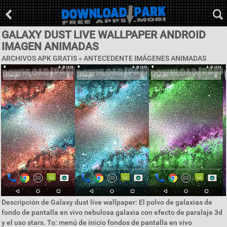
GALAXY DUST LIVE WALLPAPER ANDROID
IMAGEN ANIMADAS
ARCHIVOS APK GRATIS »
ANTECEDENTE IMÁGENES ANIMADAS
Descripción de Galaxy dust live wallpaper: El polvo de galaxias de
fondo de pantalla en vivo nebulosa galaxia con efecto de paralaje 3d
y el uso stars. To: menú de inicio fondos de pantalla en vivo