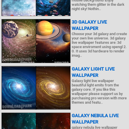
mobile background! Enjoy
watching them glitter in the dark
night sky! Nothin..
3D GALAXY LIVE
WALLPAPER
Choose your 3d galaxy and create
your own live universe. 3d galaxy
live wallpaper features are: 3d
space enviroment using opengl 2.
0. It uses 3d hardware to render
imag..
GALAXY LIGHT LIVE
WALLPAPER
Galaxy light live wallpaper
beautiful light emits from the
galaxy core. If you like this
wallpaper please support us by
purchasing pro version with more
themes and featu..
GALAXY NEBULA LIVE
WALLPAPER
galaxy nebula live wallpaper