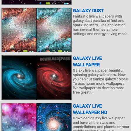
GALAXY DUST
Fantastic live wallpapers with
galaxy dust parallax effect and
sparkling stars. The application
has several themes simple
settings and energy saving mode.
GALAXY LIVE
WALLPAPER
Galaxy live wallpaper beautiful
spinning galaxy with stars. Now
you can customize galaxy colors!
To use: home menu wallpapers
live wallpapersto develop more
free great l..
GALAXY LIVE
WALLPAPER HD
Download galaxy live wallpaper
and have all the stars and
constellations and planets on your