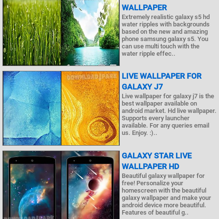
WALLPAPER
Extremely realistic galaxy s5 hd
water ripples with backgrounds
based on the new and amazing
phone samsung galaxy s5. You
can use multi touch with the
water ripple effec..
LIVE WALLPAPER FOR
GALAXY J7
Live wallpaper for galaxy j7 is the
best wallpaper available on
android market. Hd live wallpaper.
Supports every launcher
available. For any queries email
us. Enjoy. :)..
GALAXY STAR LIVE
WALLPAPER HD
Beautiful galaxy wallpaper for
free! Personalize your
homescreen with the beautiful
galaxy wallpaper and make your
android device more beautiful.
Features of beautiful g..