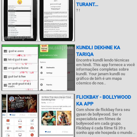
TURANT...
? !
KUNDLI DEKHNE KA
TARIQA
Encontre kundli lendo técnicas
em hindi. This app fornece a você
informações completas sobre
kundli. Your janam kundli ou
gráfico de birh é um mapa
cósmico do nos..
FLICKBAY - BOLLYWOOD
KA APP
Com show de flickbay fora seu
gyaan de bollywood. Ser o
especialista em filmes de
bollywood em cada grupo.
Flickbay é cada filme fã 39 s
sonho app ele hospeda o mundo ..