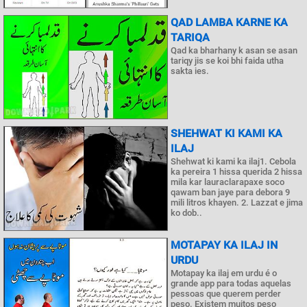
QAD LAMBA KARNE KA
TARIQA
Qad ka bharhany k asan se asan
tariqy jis se koi bhi faida utha
sakta ies.
SHEHWAT KI KAMI KA
ILAJ
Shehwat ki kami ka ilaj1. Cebola
ka pereira 1 hissa querida 2 hissa
mila kar lauraclarapaxe soco
qawam ban jaye para debora 9
mili litros khayen. 2. Lazzat e jima
ko dob..
MOTAPAY KA ILAJ IN
URDU
Motapay ka ilaj em urdu é o
grande app para todas aquelas
pessoas que querem perder
peso. Existem muitos peso