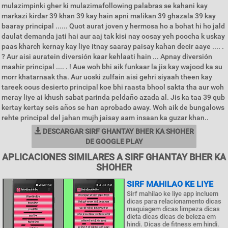
mulazimpinki gher ki mulazimafollowing palabras se kahani kay
markazi kirdar 39 khan 39 kay hain apni malikan 39 ghazala 39 kay
baaray principal ...... Quot aurat joven y hermosa ho a bohat hi ho jald
daulat demanda jati hai aur aaj tak kisi nay oosay yeh poocha k uskay
paas kharch kernay kay liye itnay saaray paisay kahan decir aaye .... .
? Aur aisi auratein diversión kaar kehlaati hain ... Apnay diversión
maahir principal .... . ! Aue woh bhi aik funkaar la jis kay wajood ka su
morr khatarnaak tha. Aur uoski zulfain aisi gehri siyaah theen kay
tareek oous desierto principal koe bhi raasta bhool sakta tha aur woh
meray liye ai khush sabat parinda peldaño azada al. Jis ka taa 39 qub
kertay kertay seis años se han aprobado away. Woh aik de bungalows
rehte principal del jahan mujh jaisay aam insaan ka guzar khan..
DESCARGAR SIRF GHANTAY BHER KA SHOHER
DE GOOGLE PLAY
APLICACIONES SIMILARES A SIRF GHANTAY BHER KA
SHOHER
SIRF MAHILAO KE LIYE
Sirf mahilao ke liye app incluem
dicas para relacionamento dicas
maquiagem dicas limpeza dicas
dieta dicas dicas de beleza em
hindi. Dicas de fitness em hindi.