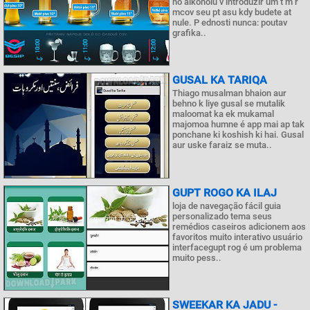
ho alkoholu v introduzir um t m r
mcov seu pt asu kdy budete at
nule. P ednosti nunca: poutav
grafika..
GUSAL KA TARIQA
Thiago musalman bhaion aur
behno k liye gusal se mutalik
maloomat ka ek mukamal
majomoa humne é app mai ap tak
ponchane ki koshish ki hai. Gusal
aur uske faraiz se muta..
GUPT ROGO KA ILAJ
loja de navegação fácil guia
personalizado tema seus
remédios caseiros adicionem aos
favoritos muito interativo usuário
interfacegupt rog é um problema
muito pess..
SWEEKAR KA JADU -