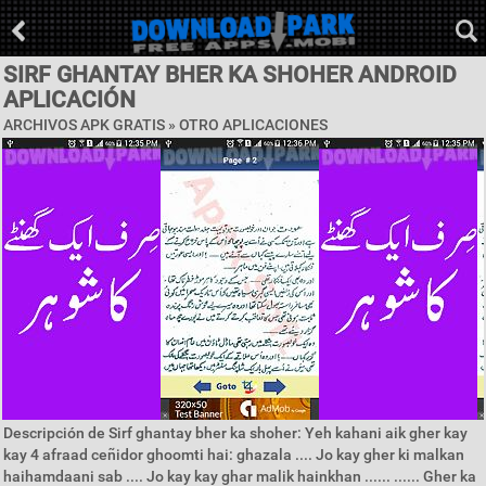
SIRF GHANTAY BHER KA SHOHER ANDROID
APLICACIÓN
ARCHIVOS APK GRATIS » OTRO APLICACIONES
Descripción de Sirf ghantay bher ka shoher: Yeh kahani aik gher kay
kay 4 afraad ceñidor ghoomti hai: ghazala .... Jo kay gher ki malkan
haihamdaani sab .... Jo kay kay ghar malik hainkhan ...... ...... Gher ka