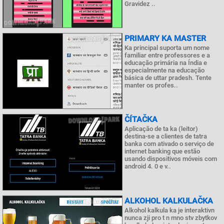
Gravidez ..
PRIMARY KA MASTER
Ka principal suporta um nome
familiar entre professores e a
educação primária na Índia e
especialmente na educação
básica de uttar pradesh. Tente
manter os profes..
ČÍTAČKA
Aplicação de ta ka (leitor)
destina-se a clientes de tatra
banka com ativado o serviço de
internet banking que estão
usando dispositivos móveis com
android 4. 0 e v..
ALKOHOL KALKULAČKA
Alkohol kalkula ka je interaktivn
nunca zji pro t n mno stv zbytkov