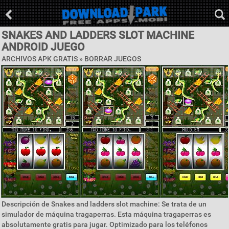
SNAKES AND LADDERS SLOT MACHINE
ANDROID JUEGO
ARCHIVOS APK GRATIS »
BORRAR JUEGOS
Descripción de Snakes and ladders slot machine: Se trata de un
simulador de máquina tragaperras. Esta máquina tragaperras es
absolutamente gratis para jugar. Optimizado para los teléfonos