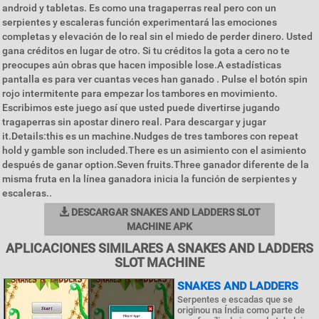
android y tabletas. Es como una tragaperras real pero con un
serpientes y escaleras función experimentará las emociones
completas y elevación de lo real sin el miedo de perder dinero. Usted
gana créditos en lugar de otro. Si tu créditos la gota a cero no te
preocupes aún obras que hacen imposible lose.A estadísticas
pantalla es para ver cuantas veces han ganado . Pulse el botón spin
rojo intermitente para empezar los tambores en movimiento.
Escribimos este juego así que usted puede divertirse jugando
tragaperras sin apostar dinero real. Para descargar y jugar
it.Details:this es un machine.Nudges de tres tambores con repeat
hold y gamble son included.There es un asimiento con el asimiento
después de ganar option.Seven fruits.Three ganador diferente de la
misma fruta en la línea ganadora inicia la función de serpientes y
escaleras..
DESCARGAR SNAKES AND LADDERS SLOT
MACHINE APK
APLICACIONES SIMILARES A SNAKES AND LADDERS
SLOT MACHINE
SNAKES AND LADDERS
Serpentes e escadas que se
originou na Índia como parte de