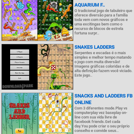
AQUARIUM F..
O tradicional jogo de tabuleiro que
oferece diversão para a família
toda vem com novos gráficos e
uma excitingas bem como o
recurso de blocos de estrela
fortuna surpr..
SNAKES LADDERS
Serpentes e escadas é o mais
simples e melhor tempo matando
o jogo com muita diversão!
Imagens gráficas coloridas e de
alta definição fazem você viciado.
Este jogo..
SNACKS AND LADDERS FB
ONLINE
Com 3 diferentes mode.Play vs
computerplay vez baseplay on-
line com sua vida livre de
facebook friends.Get cada
day.You pode criar o seu próprio
conselho e convide seus..